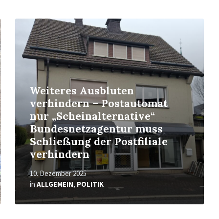
Mehr
erfahren
Weiteres Ausbluten
verhindern – Postautomat
nur „Scheinalternative“
Bundesnetzagentur muss
Schließung der Postfiliale
verhindern
10. Dezember 2025
in
ALLGEMEIN
,
POLITIK