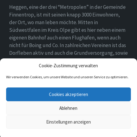
Heggen, eine der drei “Metropolen” in der Gemeinde
Finnentrop, ist mit seinen knapp 3000 Einwohnern,
der Ort, wo man leben möchte. Mitten in
Südwestfalen im Kreis Olpe gibt es hier neben einem
eigenen Bahnhof auch einen Flughafen, wenn auch
nicht für Boing und Co. In zahlreichen Vereinen ist das
Dorfleben aktiv und auch die Grundversorgung, sowie
eine Schule und zwei Kindergärten gehören zum
Cookie-Zustimmung verwalten
Ortsbild.
Wir verwenden Cookies, um unsere Website und unseren Service zu optimieren.
E-
Facebook
Twitter
Cookies akzeptieren
Mail
Ablehnen
© 2026 Heggen
Einstellungen anzeigen