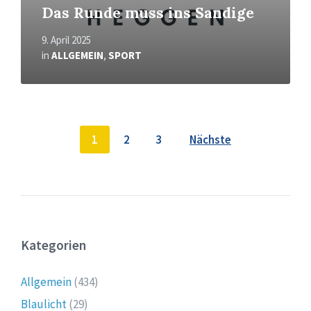
Das Runde muss ins Sandige
9. April 2025
in
ALLGEMEIN
,
SPORT
Seitennummerierung
1
2
3
Nächste
der
Beiträge
Kategorien
Allgemein
(434)
Blaulicht
(29)