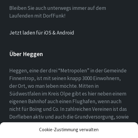
Bleiben Sie auch unterwegs immer auf dem
Laufenden mit DorfFunk!
Jetzt laden für iOS & Android
Über Heggen
Heggen, eine der drei “Metropolen” in der Gemeinde
Finnentrop, ist mit seinen knapp 3000 Einwohnern,
der Ort, wo man leben möchte. Mitten in
Südwestfalen im Kreis Olpe gibt es hier neben einem
eigenen Bahnhof auch einen Flughafen, wenn auch
nicht für Boing und Co. In zahlreichen Vereinen ist das
Dorfleben aktiv und auch die Grundversorgung, sowie
eine Schule und zwei Kindergärten gehören zum
Cookie-Zustimmung verwalten
Ortsbild.