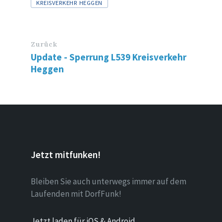
Tags
KREISVERKEHR HEGGEN
Zurück
Update - Sperrung L539 Kreisverkehr
Heggen
Jetzt mitfunken!
Bleiben Sie auch unterwegs immer auf dem
Laufenden mit DorfFunk!
Jetzt laden für iOS & Android