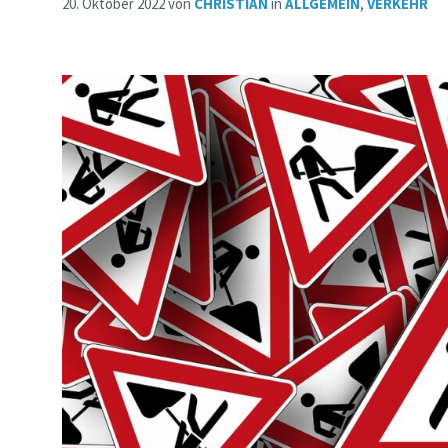
20. Oktober 2022
von
CHRISTIAN
in
ALLGEMEIN
,
VERKEHR