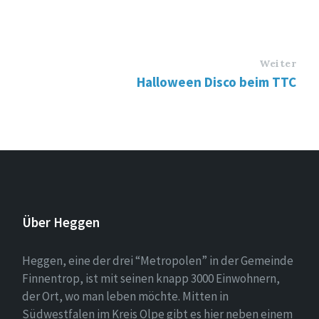
Weiter
Halloween Disco beim TTC
Über Heggen
Heggen, eine der drei “Metropolen” in der Gemeinde
Finnentrop, ist mit seinen knapp 3000 Einwohnern,
der Ort, wo man leben möchte. Mitten in
Südwestfalen im Kreis Olpe gibt es hier neben einem