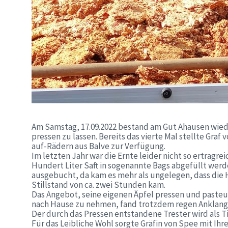
Am Samstag, 17.09.2022 bestand am Gut Ahausen wiede
pressen zu lassen. Bereits das vierte Mal stellte Gra
auf-Rädern aus Balve zur Verfügung.
Im letzten Jahr war die Ernte leider nicht so ertragre
Hundert Liter Saft in sogenannte Bags abgefüllt werd
ausgebucht, da kam es mehr als ungelegen, dass die H
Stillstand von ca. zwei Stunden kam.
Das Angebot, seine eigenen Äpfel pressen und pasteur
nach Hause zu nehmen, fand trotzdem regen Anklang
Der durch das Pressen entstandene Trester wird als T
Für das Leibliche Wohl sorgte Gräfin von Spee mit Ih