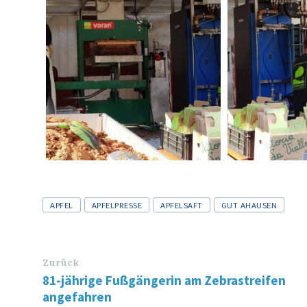
Tags
APFEL
APFELPRESSE
APFELSAFT
GUT AHAUSEN
Zurück
81-jährige Fußgängerin am Zebrastreifen
angefahren