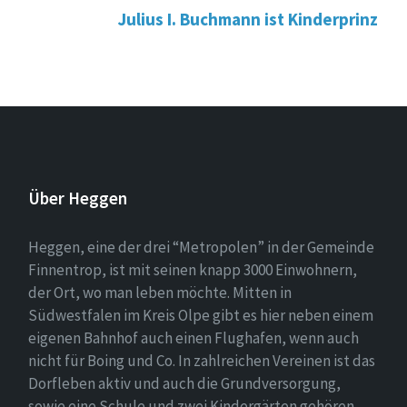
Julius I. Buchmann ist Kinderprinz
Über Heggen
Heggen, eine der drei “Metropolen” in der Gemeinde
Finnentrop, ist mit seinen knapp 3000 Einwohnern,
der Ort, wo man leben möchte. Mitten in
Südwestfalen im Kreis Olpe gibt es hier neben einem
eigenen Bahnhof auch einen Flughafen, wenn auch
nicht für Boing und Co. In zahlreichen Vereinen ist das
Dorfleben aktiv und auch die Grundversorgung,
sowie eine Schule und zwei Kindergärten gehören