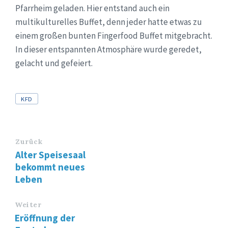
Pfarrheim geladen. Hier entstand auch ein
multikulturelles Buffet, denn jeder hatte etwas zu
einem großen bunten Fingerfood Buffet mitgebracht.
In dieser entspannten Atmosphäre wurde geredet,
gelacht und gefeiert.
Tags
KFD
Zurück
Alter Speisesaal
bekommt neues
Leben
Weiter
Eröffnung der