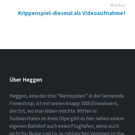
Weiter
Krippenspiel-diesmal als Videoaufnahme!
Über Heggen
Heggen, eine der drei “Metropolen” in der Gemeinde
Finnentrop, ist mit seinen knapp 3000 Einwohnern,
der Ort, wo man leben möchte. Mitten in
Südwestfalen im Kreis Olpe gibt es hier neben einem
eigenen Bahnhof auch einen Flughafen, wenn auch
nicht für Boing und Co. In zahlreichen Vereinen ist das