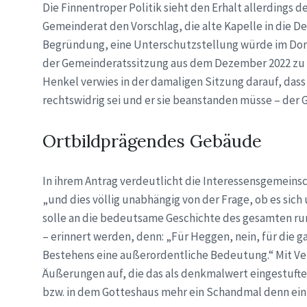
Die Finnentroper Politik sieht den Erhalt allerdings d
Gemeinderat den Vorschlag, die alte Kapelle in die D
Begründung, eine Unterschutzstellung würde im Dorf
der Gemeinderatssitzung aus dem Dezember 2022 zu e
Henkel verwies in der damaligen Sitzung darauf, das
rechtswidrig sei und er sie beanstanden müsse – der 
Ortbildprägendes Gebäude
In ihrem Antrag verdeutlicht die Interessensgemeinsc
„und dies völlig unabhängig von der Frage, ob es sich
solle an die bedeutsame Geschichte des gesamten ru
– erinnert werden, denn: „Für Heggen, nein, für die g
Bestehens eine außerordentliche Bedeutung.“ Mit V
Äußerungen auf, die das als denkmalwert eingestufte
bzw. in dem Gotteshaus mehr ein Schandmal denn ei