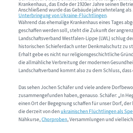
Krankenhaus, das Ende der 1920er Jahre seinen Betri
Anschließend wurde das Gebäude jahrzehntelang als 
Unterbringung von Ukraine-Flüchtlingen
.
Während das ehemalige Krankenhaus eines Tages ab
geschaffen werden soll, steht die Zukunft der angren
Landschaftsverband Westfalen-Lippe (LWL) schlug der
historischen Schieferdach unter Denkmalschutz zu st
Erhalt gebe es nicht nur religionsgeschichtliche Grün
die allmähliche Verbreitung der modernen Gesundhei
Landschaftverband kommt also zu dem Schluss, dass 
Das sehen Jochen Schäfer und viele andere Dorfbewoh
zusammengefunden haben, genauso. Schäfer: „In Hegge
einen Ort der Begegnung schaffen für unser Dorf, der
die derzeit von den
ukrainischen Flüchtlingen als Spe
Nähkurse,
Chorproben
, Versammlungen und vielleich