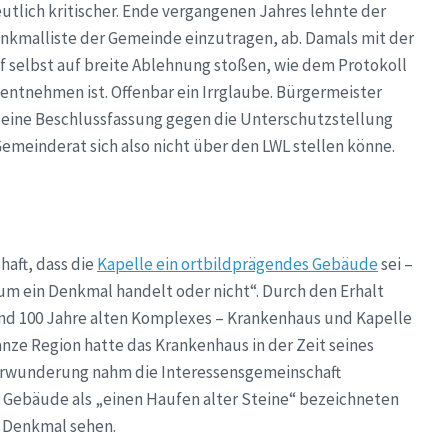
eutlich kritischer. Ende vergangenen Jahres lehnte der
enkmalliste der Gemeinde einzutragen, ab. Damals mit der
 selbst auf breite Ablehnung stoßen, wie dem Protokoll
ntnehmen ist. Offenbar ein Irrglaube. Bürgermeister
s eine Beschlussfassung gegen die Unterschutzstellung
Gemeinderat sich also nicht über den LWL stellen könne.
haft, dass die
Kapelle ein ortbildprägendes Gebäude
sei –
 um ein Denkmal handelt oder nicht“. Durch den Erhalt
nd 100 Jahre alten Komplexes – Krankenhaus und Kapelle
anze Region hatte das Krankenhaus in der Zeit seines
erwunderung nahm die Interessensgemeinschaft
 Gebäude als „einen Haufen alter Steine“ bezeichneten
n Denkmal sehen.