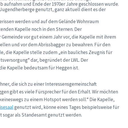
eb aufnahm und Ende der 1970er Jahre geschlossen wurde.
Jugendherberge genutzt, ganz aktuell dient es der
gerissen werden und auf dem Gelände Wohnraum
zenden Kapelle noch in den Sternen. Der
 Gemeinde vor gut einem Jahr vor, die Kapelle mit ihrem
ellen und vor dem Abrissbagger zu bewahren. Für den
de, die Kapelle stelle zudem „ein bauliches Zeugnis für
tsversorgung“ dar, begründet der LWL. Der
die Kapelle bedeutsam für Heggen ist.
ner, die sich zu einer Interessensgemeinschaft
n gibt es viele Fürsprecher für den Erhalt. Wir möchten
 keineswegs zu einem Hotspot werden soll.“ Die Kapelle,
isesaal
genutzt wird, könne eines Tages beispielsweise für
t sogar als Standesamt genutzt werden.