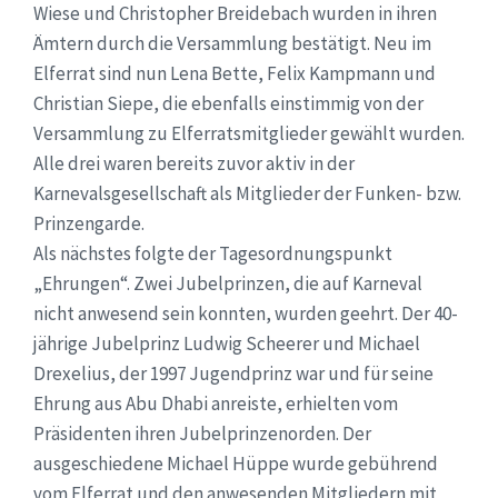
Wiese und Christopher Breidebach wurden in ihren
Ämtern durch die Versammlung bestätigt. Neu im
Elferrat sind nun Lena Bette, Felix Kampmann und
Christian Siepe, die ebenfalls einstimmig von der
Versammlung zu Elferratsmitglieder gewählt wurden.
Alle drei waren bereits zuvor aktiv in der
Karnevalsgesellschaft als Mitglieder der Funken- bzw.
Prinzengarde.
Als nächstes folgte der Tagesordnungspunkt
„Ehrungen“. Zwei Jubelprinzen, die auf Karneval
nicht anwesend sein konnten, wurden geehrt. Der 40-
jährige Jubelprinz Ludwig Scheerer und Michael
Drexelius, der 1997 Jugendprinz war und für seine
Ehrung aus Abu Dhabi anreiste, erhielten vom
Präsidenten ihren Jubelprinzenorden. Der
ausgeschiedene Michael Hüppe wurde gebührend
vom Elferrat und den anwesenden Mitgliedern mit