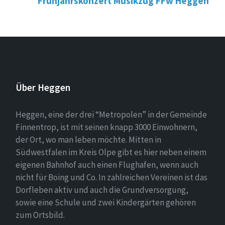
Frühjahrskonzert Musikzug FFw Heggen
Über Heggen
Heggen, eine der drei “Metropolen” in der Gemeinde
Finnentrop, ist mit seinen knapp 3000 Einwohnern,
der Ort, wo man leben möchte. Mitten in
Südwestfalen im Kreis Olpe gibt es hier neben einem
eigenen Bahnhof auch einen Flughafen, wenn auch
nicht für Boing und Co. In zahlreichen Vereinen ist das
Dorfleben aktiv und auch die Grundversorgung,
sowie eine Schule und zwei Kindergärten gehören
zum Ortsbild.