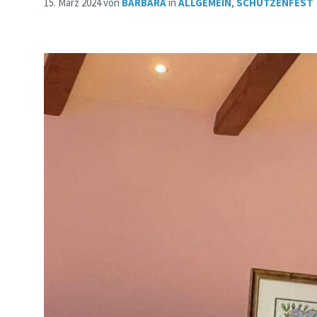
15. März 2024
von
BARBARA
in
ALLGEMEIN
,
SCHÜTZENFEST