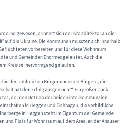
rdernd gewesen, erinnert sich der Kreisdirektor an die
ff auf die Ukraine. Die Kommunen mussten sich innerhalb
n Geflüchteten vorbereiten und für diese Wohnraum
tädte und Gemeinden Enormes geleistet. Auch die
 Kreis sei hervorragend gelaufen.
rhin den zahlreichen Bürgerinnen und Bürgern, die
chaft hat den Erfolg ausgemacht“. Ein großer Dank
zes, der den Betrieb der beiden interkommunalen
einschaften in Heggen und Eichhagen, die vorbildliche
dherberge in Heggen steht im Eigentum der Gemeinde
sen und Platz für Wohnraum auf dem Areal an der Ahauser