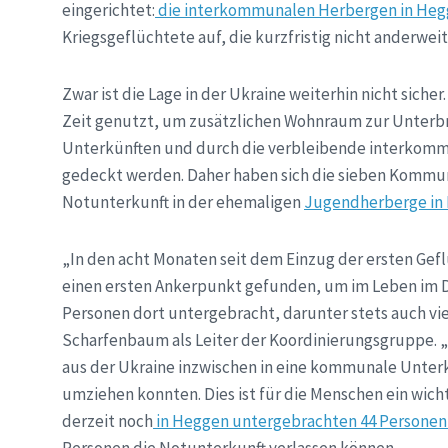
eingerichtet:
die interkommunalen Herbergen in Heg
Kriegsgeflüchtete auf, die kurzfristig nicht anderwe
Zwar ist die Lage in der Ukraine weiterhin nicht sic
Zeit genutzt, um zusätzlichen Wohnraum zur Unterbri
Unterkünften und durch die verbleibende interkommun
gedeckt werden. Daher haben sich die sieben Kommu
Notunterkunft in der ehemaligen
Jugendherberge in
„In den acht Monaten seit dem Einzug der ersten Ge
einen ersten Ankerpunkt gefunden, um im Leben im D
Personen dort untergebracht, darunter stets auch vie
Scharfenbaum als Leiter der Koordinierungsgruppe. „E
aus der Ukraine inzwischen in eine kommunale Unterku
umziehen konnten. Dies ist für die Menschen ein wich
derzeit noch
in Heggen untergebrachten 44 Persone
Personen die Notunterkunft verlassen können.