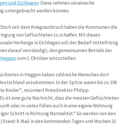
gen und Eichhagen
. Diese nehmen ukrainische
itig untergebracht werden können.
her. Doch seit dem Kriegsausbruch haben die Kommunen die
ngung von Geflüchteten zu schaffen. Mit diesen
ale Herberge in Eichhagen soll der Bedarf mittelfristig
nen darauf verständigt, den gemeinsamen Betrieb der
 Heggen
zum 1. Oktober einzustellen.
flüchteten in Heggen haben zahlreiche Menschen dort
eutschland anzukommen. In der Spitze waren bis zu 106
le Kinder“, resümiert Kreisdirektor Philipp
s ist eine gute Nachricht, dass die meisten Geflüchteten
nft oder in vielen Fällen auch in eine eigene Wohnung
tiger Schritt in Richtung Normalität.“ So werden von den
n
(Stand: 8. Mai) in den kommenden Tagen und Wochen 31