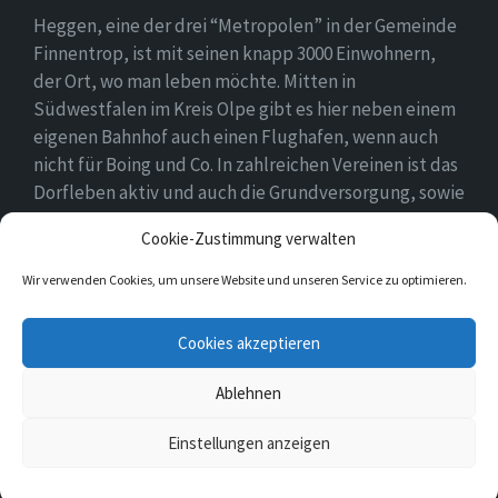
Heggen, eine der drei “Metropolen” in der Gemeinde
Finnentrop, ist mit seinen knapp 3000 Einwohnern,
der Ort, wo man leben möchte. Mitten in
Südwestfalen im Kreis Olpe gibt es hier neben einem
eigenen Bahnhof auch einen Flughafen, wenn auch
nicht für Boing und Co. In zahlreichen Vereinen ist das
Dorfleben aktiv und auch die Grundversorgung, sowie
eine Schule und zwei Kindergärten gehören zum
Cookie-Zustimmung verwalten
Ortsbild.
Wir verwenden Cookies, um unsere Website und unseren Service zu optimieren.
E-
Facebook
Twitter
Cookies akzeptieren
Mail
Ablehnen
© 2026 Heggen
Einstellungen anzeigen