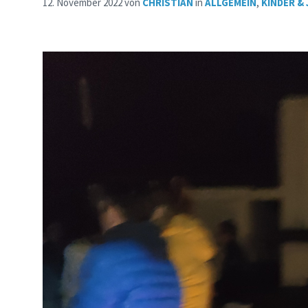
12. November 2022
von
CHRISTIAN
in
ALLGEMEIN
,
KINDER &