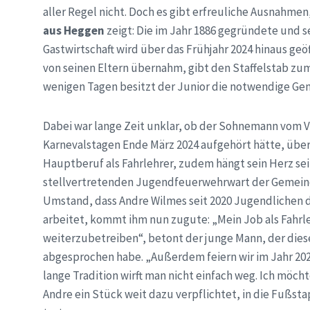
aller Regel nicht. Doch es gibt erfreuliche Ausnahmen
aus Heggen
zeigt: Die im Jahr 1886 gegründete und se
Gastwirtschaft wird über das Frühjahr 2024 hinaus geö
von seinen Eltern übernahm, gibt den Staffelstab zum
wenigen Tagen besitzt der Junior die notwendige G
Dabei war lange Zeit unklar, ob der Sohnemann vom V
Karnevalstagen Ende März 2024 aufgehört hätte, übe
Hauptberuf als Fahrlehrer, zudem hängt sein Herz sei
stellvertretenden Jugendfeuerwehrwart der Gemeinde 
Umstand, dass Andre Wilmes seit 2020 Jugendlichen d
arbeitet, kommt ihm nun zugute: „Mein Job als Fahrleh
weiterzubetreiben“, betont der junge Mann, der dies
abgesprochen habe. „Außerdem feiern wir im Jahr 202
lange Tradition wirft man nicht einfach weg. Ich möch
Andre ein Stück weit dazu verpflichtet, in die Fußst