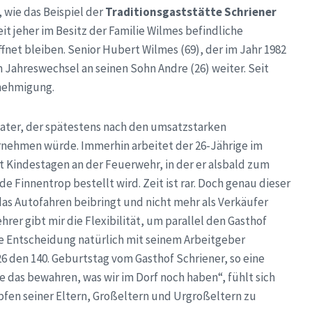
, wie das Beispiel der
Traditionsgaststätte Schriener
it jeher im Besitz der Familie Wilmes befindliche
ffnet bleiben. Senior Hubert Wilmes (69), der im Jahr 1982
 Jahreswechsel an seinen Sohn Andre (26) weiter. Seit
enehmigung.
ater, der spätestens nach den umsatzstarken
rnehmen würde. Immerhin arbeitet der 26-Jährige im
t Kindestagen an der Feuerwehr, in der er alsbald zum
Finnentrop bestellt wird. Zeit ist rar. Doch genau dieser
as Autofahren beibringt und nicht mehr als Verkäufer
rer gibt mir die Flexibilität, um parallel den Gasthof
e Entscheidung natürlich mit seinem Arbeitgeber
6 den 140. Geburtstag vom Gasthof Schriener, so eine
te das bewahren, was wir im Dorf noch haben“, fühlt sich
apfen seiner Eltern, Großeltern und Urgroßeltern zu