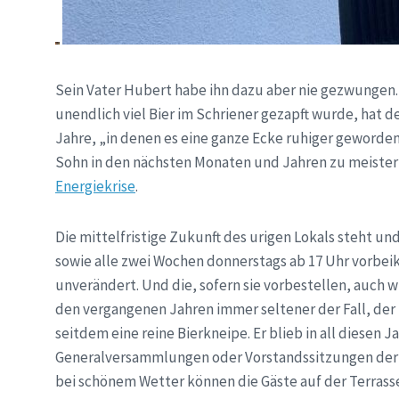
Sein Vater Hubert habe ihn dazu aber nie gezwungen. 
unendlich viel Bier im Schriener gezapft wurde, hat 
Jahre, „in denen es eine ganze Ecke ruhiger geworden 
Sohn in den nächsten Monaten und Jahren zu meister
Energiekrise
.
Die mittelfristige Zukunft des urigen Lokals steht und
sowie alle zwei Wochen donnerstags ab 17 Uhr vorbei
unverändert. Und die, sofern sie vorbestellen, auch
den vergangenen Jahren immer seltener der Fall, der 
seitdem eine reine Bierkneipe. Er blieb in all diesen 
Generalversammlungen oder Vorstandssitzungen der ö
bei schönem Wetter können die Gäste auf der Terrasse 