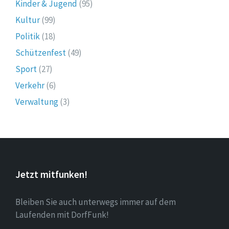
Kinder & Jugend
(95)
Kultur
(99)
Politik
(18)
Schützenfest
(49)
Sport
(27)
Verkehr
(6)
Verwaltung
(3)
Jetzt mitfunken!
Bleiben Sie auch unterwegs immer auf dem
Laufenden mit DorfFunk!