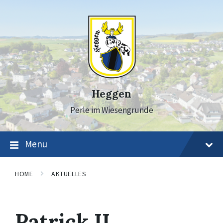
Skip
Skip
Skip
to
to
to
content
main
footer
navigation
Heggen
Perle im Wiesengrunde
Menu
HOME
AKTUELLES
Patrick II.