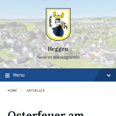
Skip
Skip
Skip
to
to
to
content
main
footer
navigation
Heggen
Perle im Wiesengrunde
Menu
HOME
AKTUELLES
Osterfeuer am