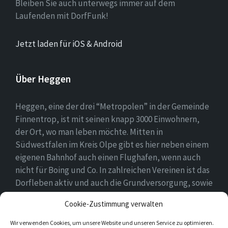
Bleiben Sie auch unterwegs immer auf dem
Laufenden mit DorfFunk!
Jetzt laden für iOS & Android
Über Heggen
Heggen, eine der drei “Metropolen” in der Gemeinde
Finnentrop, ist mit seinen knapp 3000 Einwohnern,
der Ort, wo man leben möchte. Mitten in
Südwestfalen im Kreis Olpe gibt es hier neben einem
eigenen Bahnhof auch einen Flughafen, wenn auch
nicht für Boing und Co. In zahlreichen Vereinen ist das
Dorfleben aktiv und auch die Grundversorgung, sowie
eine Schule und zwei Kindergärten gehören zum
Cookie-Zustimmung verwalten
Ortsbild.
Wir verwenden Cookies, um unsere Website und unseren Service zu optimieren.