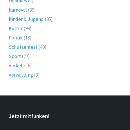
Dönekes
(1)
Karneval
(39)
Kinder & Jugend
(95)
Kultur
(99)
Politik
(18)
Schützenfest
(49)
Sport
(27)
Verkehr
(6)
Verwaltung
(3)
Jetzt mitfunken!