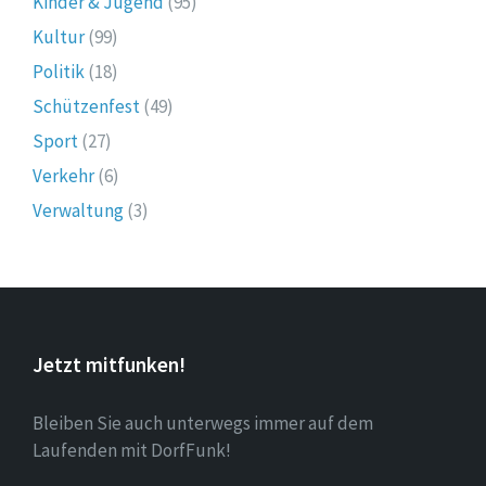
Kinder & Jugend
(95)
Kultur
(99)
Politik
(18)
Schützenfest
(49)
Sport
(27)
Verkehr
(6)
Verwaltung
(3)
Jetzt mitfunken!
Bleiben Sie auch unterwegs immer auf dem
Laufenden mit DorfFunk!