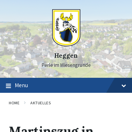
Skip
Skip
Skip
to
to
to
content
main
footer
navigation
Heggen
Perle im Wiesengrunde
Menu
HOME
AKTUELLES
Martinszug in