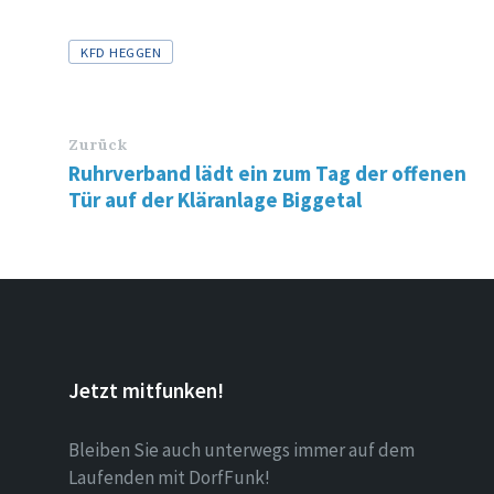
Tags
KFD HEGGEN
Zurück
Ruhrverband lädt ein zum Tag der offenen
Tür auf der Kläranlage Biggetal
Jetzt mitfunken!
Bleiben Sie auch unterwegs immer auf dem
Laufenden mit DorfFunk!