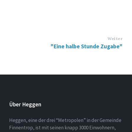
Weiter
"Eine halbe Stunde Zugabe"
Über Heggen
Heggen, eine der drei “Metropolen” in der Gemeinde
Finnentrop, ist mit seinen knapp 3000 Einwohnern,