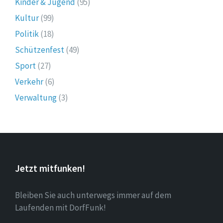
Kinder & Jugend
(95)
Kultur
(99)
Politik
(18)
Schützenfest
(49)
Sport
(27)
Verkehr
(6)
Verwaltung
(3)
Jetzt mitfunken!
Bleiben Sie auch unterwegs immer auf dem
Laufenden mit DorfFunk!