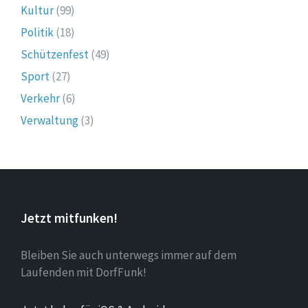
Kultur
(99)
Politik
(18)
Schützenfest
(49)
Sport
(27)
Verkehr
(6)
Verwaltung
(3)
Jetzt mitfunken!
Bleiben Sie auch unterwegs immer auf dem
Laufenden mit DorfFunk!