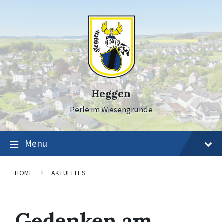
Skip
Skip
Skip
to
to
to
content
main
footer
navigation
Heggen
Perle im Wiesengrunde
Menu
HOME
AKTUELLES
Gedenken am