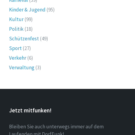
Karneval
(39)
Kinder & Jugend
(95)
Kultur
(99)
Politik
(18)
Schützenfest
(49)
Sport
(27)
Verkehr
(6)
Verwaltung
(3)
Jetzt mitfunken!
Bleiben Sie auch unterwegs immer auf dem
Laufenden mit DorfFunk!