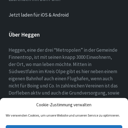
Jetzt laden für iOS & Android
Über Heggen
Heggen, eine der drei “Metropolen” in der Gemeinde
Finnentrop, ist mit seinen knapp 3000 Einwohnern,
der Ort, wo man leben möchte. Mitten in
Südwestfalen im Kreis Olpe gibt es hier neben einem
eigenen Bahnhof auch einen Flughafen, wenn auch
nicht für Boing und Co. In zahlreichen Vereinen ist das
Dorfleben aktiv und auch die Grundversorgung, sowie
eine Schule und zwei Kindergärten gehören zum
Cookie-Zustimmung verwalten
Ortsbild.
Wir verwenden Cookies, um unsere Website und unseren Service zu optimieren.