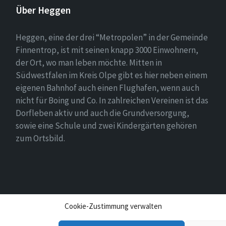
Über Heggen
Heggen, eine der drei “Metropolen” in der Gemeinde
Finnentrop, ist mit seinen knapp 3000 Einwohnern,
der Ort, wo man leben möchte. Mitten in
Südwestfalen im Kreis Olpe gibt es hier neben einem
eigenen Bahnhof auch einen Flughafen, wenn auch
nicht für Boing und Co. In zahlreichen Vereinen ist das
Dorfleben aktiv und auch die Grundversorgung,
sowie eine Schule und zwei Kindergärten gehören
zum Ortsbild.
Cookie-Zustimmung verwalten