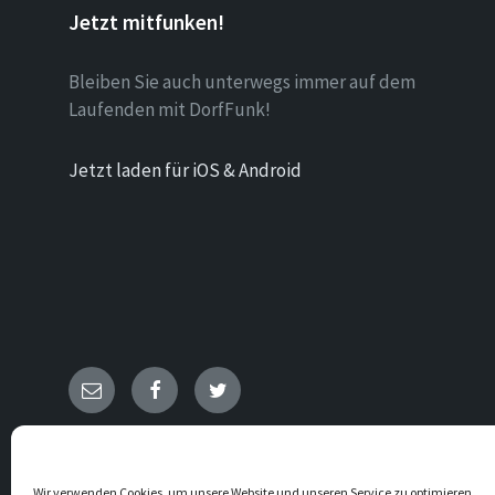
Jetzt mitfunken!
Bleiben Sie auch unterwegs immer auf dem
Laufenden mit DorfFunk!
Jetzt laden für iOS & Android
E-
Facebook
Twitter
Mail
© 2026 Heggen
Wir verwenden Cookies, um unsere Website und unseren Service zu optimieren.