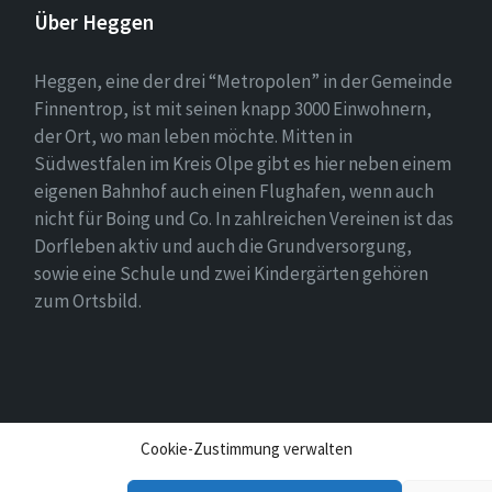
Über Heggen
Heggen, eine der drei “Metropolen” in der Gemeinde
Finnentrop, ist mit seinen knapp 3000 Einwohnern,
der Ort, wo man leben möchte. Mitten in
Südwestfalen im Kreis Olpe gibt es hier neben einem
eigenen Bahnhof auch einen Flughafen, wenn auch
nicht für Boing und Co. In zahlreichen Vereinen ist das
Dorfleben aktiv und auch die Grundversorgung,
sowie eine Schule und zwei Kindergärten gehören
zum Ortsbild.
Cookie-Zustimmung verwalten