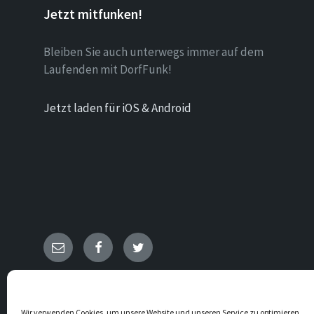
Jetzt mitfunken!
Bleiben Sie auch unterwegs immer auf dem
Laufenden mit DorfFunk!
Jetzt laden für iOS & Android
E-
Facebook
Twitter
Mail
© 2026 Heggen
Wir verwenden Cookies, um unsere Website und unseren Service zu optimieren.