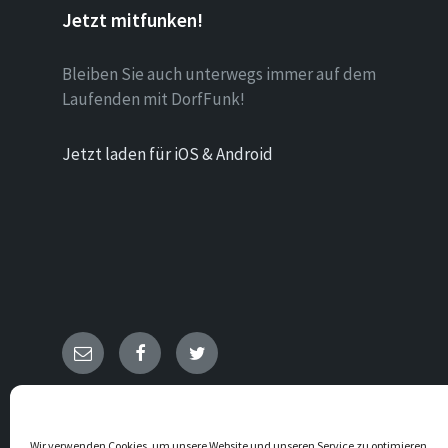
Jetzt mitfunken!
Bleiben Sie auch unterwegs immer auf dem
Laufenden mit DorfFunk!
Jetzt laden für iOS & Android
E-
Facebook
Twitter
Mail
© 2026 Heggen
Wir verwenden Cookies, um unsere Website und unseren Service zu optimieren.