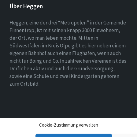
Über Heggen
Heggen, eine der drei “Metropolen” in der Gemeinde
Finnentrop, ist mit seinen knapp 3000 Einwohnern,
der Ort, wo man leben möchte. Mitten in
Südwestfalen im Kreis Olpe gibt es hier neben einem
eigenen Bahnhof auch einen Flughafen, wenn auch
nicht für Boing und Co. In zahlreichen Vereinen ist das
Dorfleben aktiv und auch die Grundversorgung,
sowie eine Schule und zwei Kindergärten gehören
zum Ortsbild.
Cookie-Zustimmung verwalten