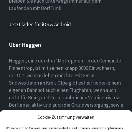
Bleiben Sie auch unterwegs immer auf dem
Laufenden mit DorfFunk!
Jetzt laden für iOS & Android
Über Heggen
Heggen, eine der drei “Metropolen” in der Gemeinde
Finnentrop, ist mit seinen knapp 3000 Einwohnern,
der Ort, wo man leben möchte. Mitten in
Südwestfalen im Kreis Olpe gibt es hier neben einem
eigenen Bahnhof auch einen Flughafen, wenn auch
nicht für Boing und Co. In zahlreichen Vereinen ist das
Dorfleben aktiv und auch die Grundversorgung, sowie
eine Schule und zwei Kindergärten gehören zum
Cookie-Zustimmung verwalten
Ortsbild.
Wir verwenden Cookies, um unsere Website und unseren Service zu optimieren.