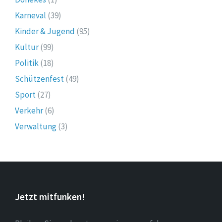
Karneval
(39)
Kinder & Jugend
(95)
Kultur
(99)
Politik
(18)
Schützenfest
(49)
Sport
(27)
Verkehr
(6)
Verwaltung
(3)
Jetzt mitfunken!