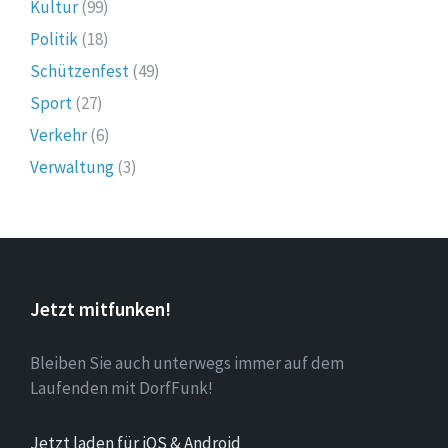
Kultur
(99)
Politik
(18)
Schützenfest
(49)
Sport
(27)
Verkehr
(6)
Verwaltung
(3)
Jetzt mitfunken!
Bleiben Sie auch unterwegs immer auf dem
Laufenden mit DorfFunk!
Jetzt laden für iOS & Android