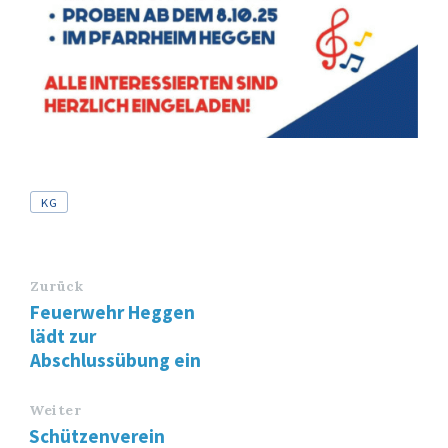
Tags
KG
Zurück
Feuerwehr Heggen
lädt zur
Abschlussübung ein
Weiter
Schützenverein