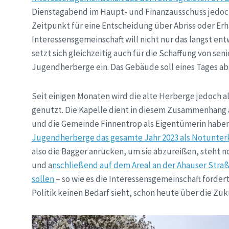
Dienstagabend im Haupt- und Finanzausschuss jedoch 
Zeitpunkt für eine Entscheidung über Abriss oder Erh
Interessensgemeinschaft will nicht nur das längst e
setzt sich gleichzeitig auch für die Schaffung von 
Jugendherberge ein. Das Gebäude soll eines Tages ab
Seit einigen Monaten wird die alte Herberge jedoch 
genutzt. Die Kapelle dient in diesem Zusammenhang al
und die Gemeinde Finnentrop als Eigentümerin haben s
Jugendherberge das gesamte Jahr 2023 als Notunterk
also die Bagger anrücken, um sie abzureißen, steht noc
und a
nschließend auf dem Areal an der Ahauser Stra
sollen
– so wie es die Interessensgemeinschaft fordert
Politik keinen Bedarf sieht, schon heute über die Zuk