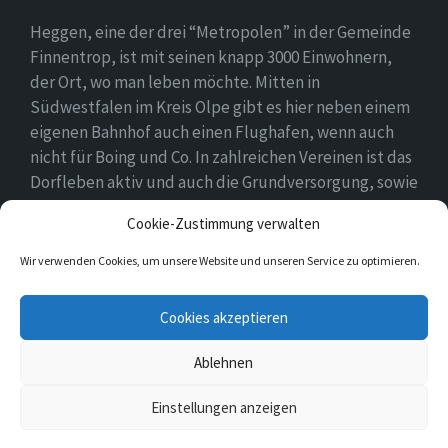
Heggen, eine der drei “Metropolen” in der Gemeinde
Finnentrop, ist mit seinen knapp 3000 Einwohnern,
der Ort, wo man leben möchte. Mitten in
Südwestfalen im Kreis Olpe gibt es hier neben einem
eigenen Bahnhof auch einen Flughafen, wenn auch
nicht für Boing und Co. In zahlreichen Vereinen ist das
Dorfleben aktiv und auch die Grundversorgung, sowie
eine Schule und zwei Kindergärten gehören zum
Cookie-Zustimmung verwalten
Ortsbild.
Wir verwenden Cookies, um unsere Website und unseren Service zu optimieren.
E-
Facebook
Twitter
Cookies akzeptieren
Mail
Ablehnen
© 2026 Heggen
Einstellungen anzeigen