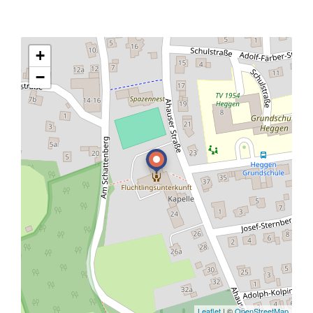
+
−
Leaflet
| ©
OpenStreetMap