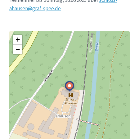
ahausen@graf-spee.de
+
−