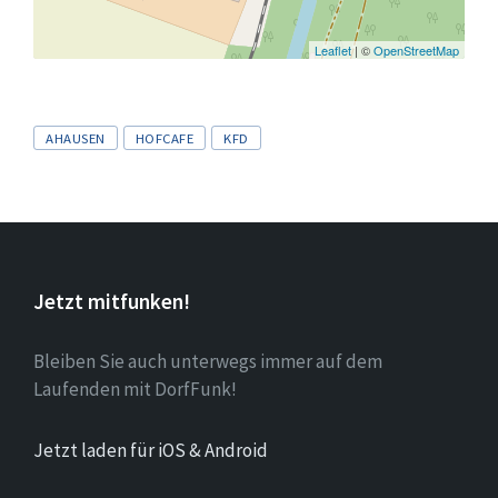
Leaflet
| ©
OpenStreetMap
Tags
AHAUSEN
HOFCAFE
KFD
Jetzt mitfunken!
Bleiben Sie auch unterwegs immer auf dem
Laufenden mit DorfFunk!
Jetzt laden für iOS & Android