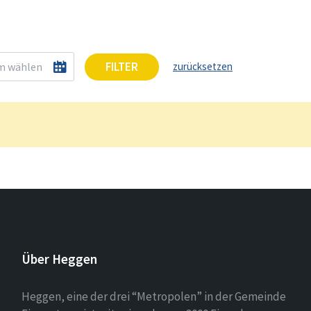
FILTER
zurücksetzen
Über Heggen
Heggen, eine der drei “Metropolen” in der Gemeinde