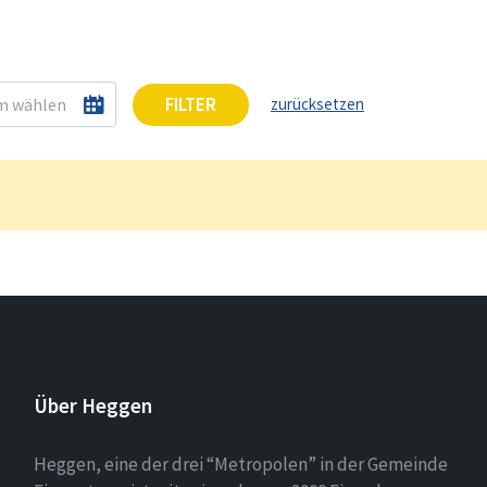
FILTER
zurücksetzen
Über Heggen
Heggen, eine der drei “Metropolen” in der Gemeinde