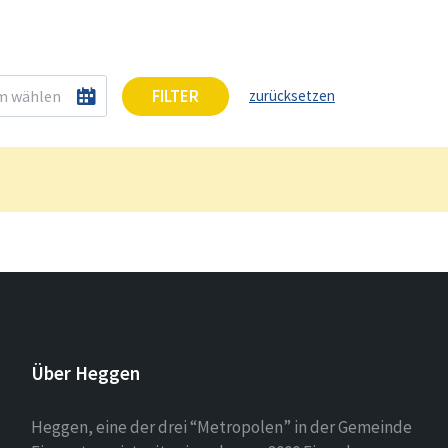
FILTER
zurücksetzen
Über Heggen
Heggen, eine der drei “Metropolen” in der Gemeinde