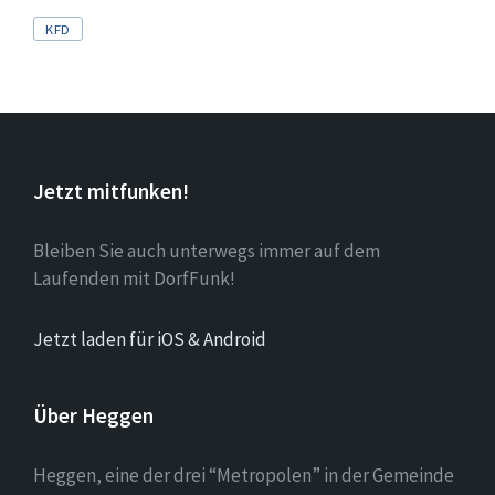
Tags
KFD
Jetzt mitfunken!
Bleiben Sie auch unterwegs immer auf dem
Laufenden mit DorfFunk!
Jetzt laden für iOS & Android
Über Heggen
Heggen, eine der drei “Metropolen” in der Gemeinde