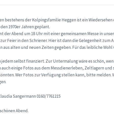
gen bestehens der Kolpingsfamilie Heggen ist ein Wiedersehen 
 den 1970er Jahren geplant.
nnt der Abend um 18 Uhr mit einer gemeinsamen Messe in unsere
zur Feier in den Schriener. Hier ist dann die Gelegenheit zum 
 aus alten und neuen Zeiten gegeben. Für das leibliche Wohl 
 jedem selbst finanziert. Zur Untermalung wäre es schön, we
 auch einige Fotos aus dem Messdienerleben, Zeltlagern und 
könnten. Wer Fotos zur Verfügung stellen kann, bitte melden. 
gen.
Claudia Sangermann 0160/7761215
n schönen Abend.