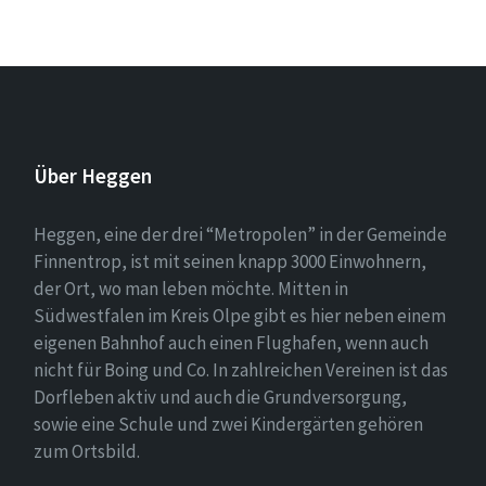
Über Heggen
Heggen, eine der drei “Metropolen” in der Gemeinde
Finnentrop, ist mit seinen knapp 3000 Einwohnern,
der Ort, wo man leben möchte. Mitten in
Südwestfalen im Kreis Olpe gibt es hier neben einem
eigenen Bahnhof auch einen Flughafen, wenn auch
nicht für Boing und Co. In zahlreichen Vereinen ist das
Dorfleben aktiv und auch die Grundversorgung,
sowie eine Schule und zwei Kindergärten gehören
zum Ortsbild.