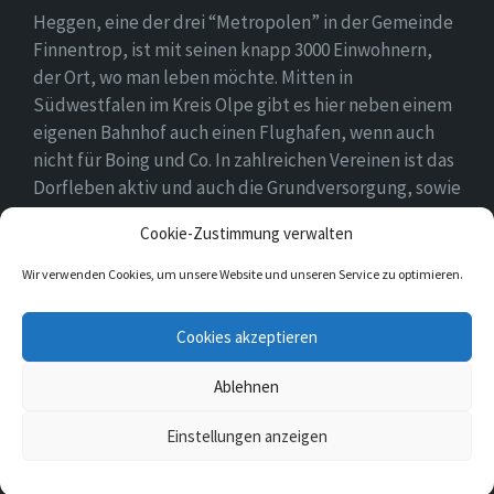
Heggen, eine der drei “Metropolen” in der Gemeinde
Finnentrop, ist mit seinen knapp 3000 Einwohnern,
der Ort, wo man leben möchte. Mitten in
Südwestfalen im Kreis Olpe gibt es hier neben einem
eigenen Bahnhof auch einen Flughafen, wenn auch
nicht für Boing und Co. In zahlreichen Vereinen ist das
Dorfleben aktiv und auch die Grundversorgung, sowie
eine Schule und zwei Kindergärten gehören zum
Cookie-Zustimmung verwalten
Ortsbild.
Wir verwenden Cookies, um unsere Website und unseren Service zu optimieren.
E-
Facebook
Twitter
Cookies akzeptieren
Mail
Ablehnen
© 2026 Heggen
Einstellungen anzeigen