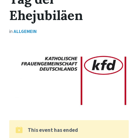
Ehejubiläen
in
ALLGEMEIN
This event has ended