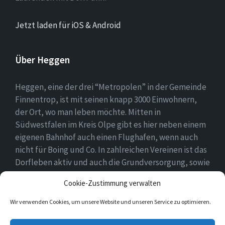
Jetzt laden für iOS & Android
Über Heggen
Heggen, eine der drei “Metropolen” in der Gemeinde
Finnentrop, ist mit seinen knapp 3000 Einwohnern,
der Ort, wo man leben möchte. Mitten in
Südwestfalen im Kreis Olpe gibt es hier neben einem
eigenen Bahnhof auch einen Flughafen, wenn auch
nicht für Boing und Co. In zahlreichen Vereinen ist das
Dorfleben aktiv und auch die Grundversorgung, sowie
eine Schule und zwei Kindergärten gehören zum
Cookie-Zustimmung verwalten
Ortsbild.
Wir verwenden Cookies, um unsere Website und unseren Service zu optimieren.