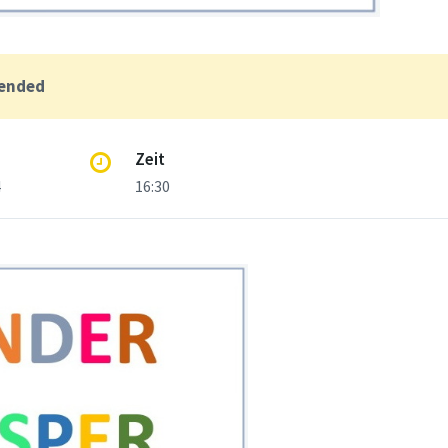
 ended
Zeit
4
16:30