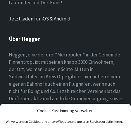
Laufenden mit DorfFunk!
Jetzt laden für iOS & Android
Über Heggen
Heggen, eine der drei “Metropolen” in der Gemeinde
Finnentrop, ist mit seinen knapp 3000 Einwohnern,
der Ort, wo man leben möchte. Mitten in
Südwestfalen im Kreis Olpe gibt es hier neben einem
eigenen Bahnhof auch einen Flughafen, wenn auch
nicht für Boing und Co. In zahlreichen Vereinen ist das
Dorfleben aktiv und auch die Grundversorgung, sowie
eine Schule und zwei Kindergärten gehören zum
Cookie-Zustimmung verwalten
Ortsbild.
Wir verwenden Cookies, um unsere Website und unseren Service zu optimieren.