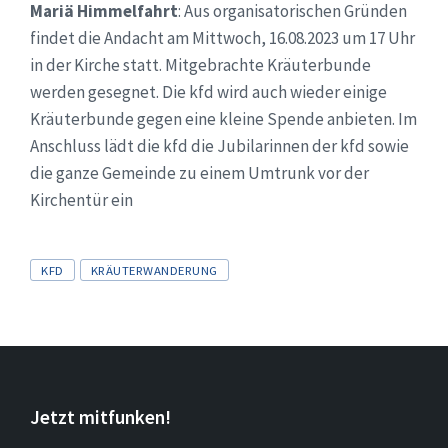
Mariä Himmelfahrt
: Aus organisatorischen Gründen
findet die Andacht am Mittwoch, 16.08.2023 um 17 Uhr
in der Kirche statt. Mitgebrachte Kräuterbunde
werden gesegnet. Die kfd wird auch wieder einige
Kräuterbunde gegen eine kleine Spende anbieten. Im
Anschluss lädt die kfd die Jubilarinnen der kfd sowie
die ganze Gemeinde zu einem Umtrunk vor der
Kirchentür ein
Tags
KFD
KRÄUTERWANDERUNG
Jetzt mitfunken!