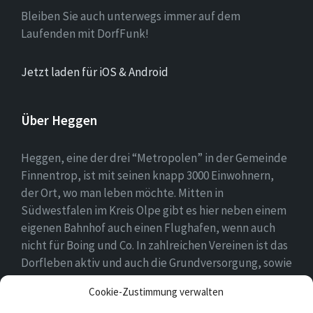
Bleiben Sie auch unterwegs immer auf dem
Laufenden mit DorfFunk!
Jetzt laden für iOS & Android
Über Heggen
Heggen, eine der drei “Metropolen” in der Gemeinde
Finnentrop, ist mit seinen knapp 3000 Einwohnern,
der Ort, wo man leben möchte. Mitten in
Südwestfalen im Kreis Olpe gibt es hier neben einem
eigenen Bahnhof auch einen Flughafen, wenn auch
nicht für Boing und Co. In zahlreichen Vereinen ist das
Dorfleben aktiv und auch die Grundversorgung, sowie
eine Schule und zwei Kindergärten gehören zum
Cookie-Zustimmung verwalten
Ortsbild.