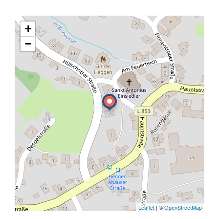
+
−
Leaflet
| ©
OpenStreetMap