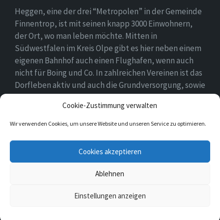
Heggen, eine der drei “Metropolen” in der Gemeinde
Finnentrop, ist mit seinen knapp 3000 Einwohnern,
der Ort, wo man leben möchte. Mitten in
Südwestfalen im Kreis Olpe gibt es hier neben einem
eigenen Bahnhof auch einen Flughafen, wenn auch
nicht für Boing und Co. In zahlreichen Vereinen ist das
Dorfleben aktiv und auch die Grundversorgung, sowie
eine Schule und zwei Kindergärten gehören zum
Cookie-Zustimmung verwalten
Ortsbild.
Wir verwenden Cookies, um unsere Website und unseren Service zu optimieren.
E-
Facebook
Twitter
Cookies akzeptieren
Mail
Ablehnen
© 2026 Heggen
Einstellungen anzeigen