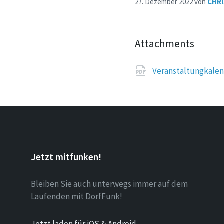
27. Dezember 2022
von
CHR
Attachments
Veranstaltungkale
Jetzt mitfunken!
Bleiben Sie auch unterwegs immer auf dem
Laufenden mit DorfFunk!